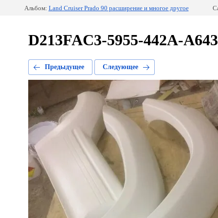
Альбом:
Land Cruiser Prado 90 расширение и многое другое
С
D213FAC3-5955-442A-A643
Предыдущее
Следующее