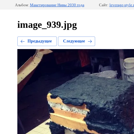
Альбом:
Макетирование Нивы 2030 года
Сайт:
leverage-style.
image_939.jpg
Предыдущее
Следующее