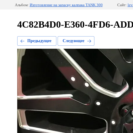
Альбом:
Изготовление на запаску калпака TANK 300
Сайт:
lev
4C82B4D0-E360-4FD6-AD
Предыдущее
Следующее