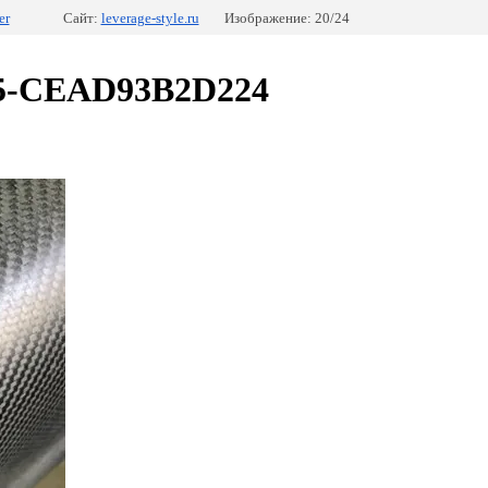
er
Сайт:
leverage-style.ru
Изображение: 20/24
5-CEAD93B2D224