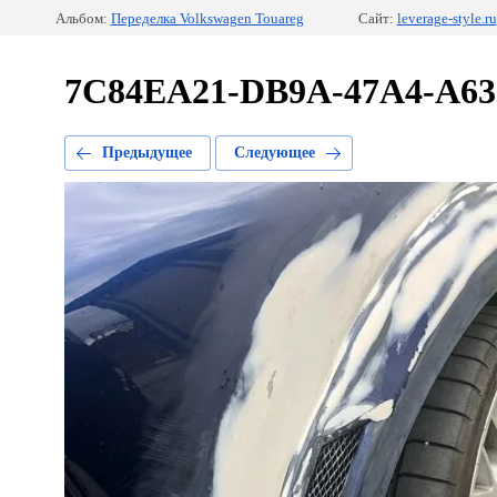
Альбом:
Переделка Volkswagen Touareg
Сайт:
leverage-style.ru
7C84EA21-DB9A-47A4-A63
Предыдущее
Следующее