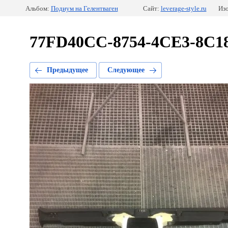
Альбом:
Подиум на Гелентваген
Сайт:
leverage-style.ru
Изо
77FD40CC-8754-4CE3-8C1
Предыдущее
Следующее